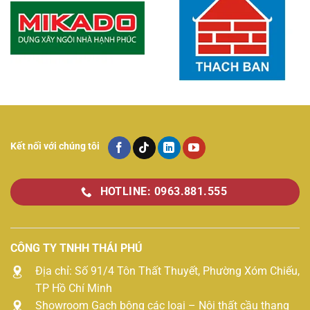
Kết nối với chúng tôi
HOTLINE: 0963.881.555
CÔNG TY TNHH THÁI PHÚ
Địa chỉ: Số 91/4 Tôn Thất Thuyết, Phường Xóm Chiếu,
TP Hồ Chí Minh
Showroom Gạch bông các loại – Nội thất cầu thang