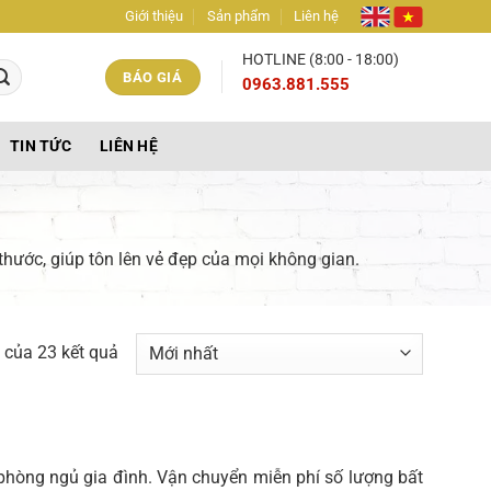
Giới thiệu
Sản phẩm
Liên hệ
HOTLINE (8:00 - 18:00)
BÁO GIÁ
0963.881.555
TIN TỨC
LIÊN HỆ
thước, giúp tôn lên vẻ đẹp của mọi không gian.
Được
 của 23 kết quả
sắp
xếp
theo
mới
phòng ngủ gia đình. Vận chuyển miễn phí số lượng bất
nhất