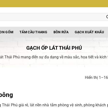
TON GỐM
TẤM CẦU THANG
BỒN RỬA
GẠCH XUẤT KHẨU
GẠCH ỐP LÁT THÁI PHÚ
át Thái Phú mang đến sự đa dạng về màu sắc, họa tiết và kích 
Hiển thị 1–16
bông
 Thái Phú giá rẻ, lát nền nhà tắm phòng vệ sinh, phòng khách 