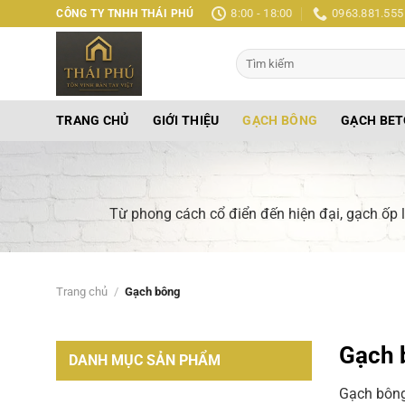
Bỏ
8:00 - 18:00
0963.881.555
CÔNG TY TNHH THÁI PHÚ
qua
nội
Tìm
kiếm:
dung
TRANG CHỦ
GIỚI THIỆU
GẠCH BÔNG
GẠCH BE
Từ phong cách cổ điển đến hiện đại, gạch ốp l
Trang chủ
/
Gạch bông
Gạch 
DANH MỤC SẢN PHẨM
Gạch bông