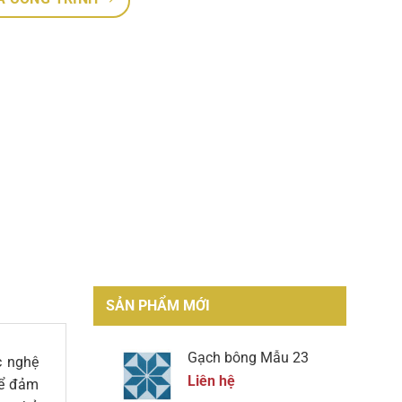
SẢN PHẨM MỚI
Gạch bông Mẫu 23
c nghệ
Liên hệ
để đảm