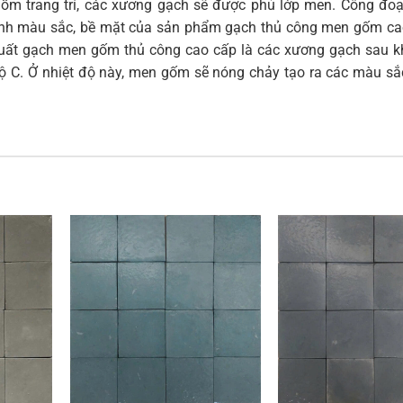
gốm trang trí, các xương gạch sẽ được phủ lớp men. Công đo
định màu sắc, bề mặt của sản phẩm gạch thủ công men gốm ca
xuất gạch men gốm thủ công cao cấp là các xương gạch sau k
ộ C. Ở nhiệt độ này, men gốm sẽ nóng chảy tạo ra các màu sắ