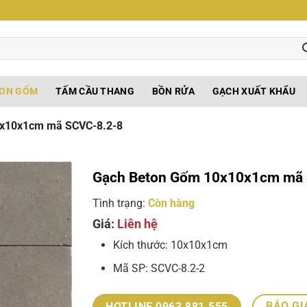
TON GỐM
TẤM CẦU THANG
BỒN RỬA
GẠCH XUẤT KHẨU
0x10x1cm mã SCVC-8.2-8
Gạch Beton Gốm 10x10x1cm mã 
Tình trạng:
Còn hàng
Giá:
Liên hệ
Kích thước: 10x10x1cm
Mã SP: SCVC-8.2-2
BÁO GI
HOTLINE 0963.881.555