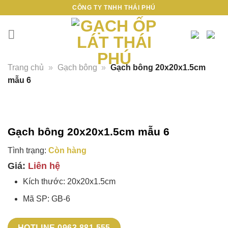
Bỏ
CÔNG TY TNHH THÁI PHÚ
qua
nội
dung
Trang chủ
»
Gạch bông
»
Gạch bông 20x20x1.5cm
mẫu 6
Gạch bông 20x20x1.5cm mẫu 6
Tình trạng:
Còn hàng
Giá:
Liên hệ
Kích thước: 20x20x1.5cm
Mã SP: GB-6
HOTLINE 0963.881.555